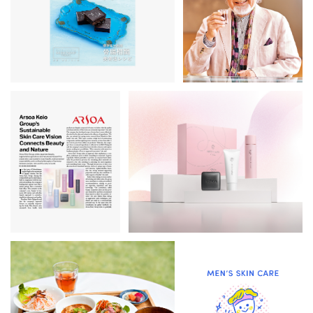
veggy（ベジィ） vol.107
載されました
veggy
国際的なニュース週
刊誌「Newsweek」
にアルソアが掲載さ
れました
Newsweek