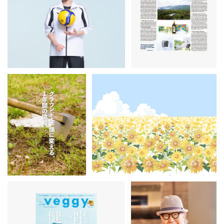
プロバレーボール選手 佐
乃さんがアルソア新ミュー
就任
NEW ARSOA SKIN CARE
甲陵高校×アルソア
の農業プロジェクト
が始動
北杜ミライ教室