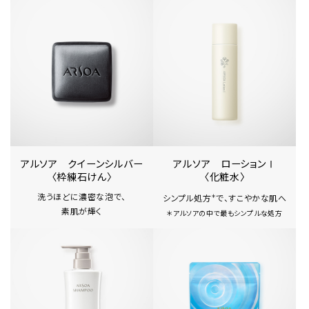
アルソア クイーンシルバー
アルソア ローションⅠ
〈枠練石けん〉
〈化粧水〉
洗うほどに濃密な泡で、
シンプル処方
で、すこやかな肌へ
＊
素肌が輝く
＊アルソアの中で最もシンプルな処方