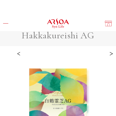
HEALTH CARE
Hakkakureishi AG